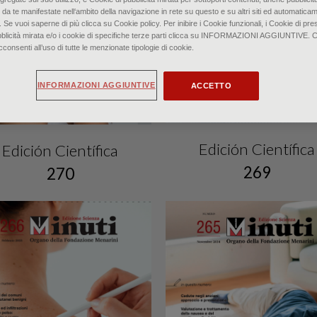
 da te manifestate nell‘ambito della navigazione in rete su questo e su altri siti ed automaticam
. Se vuoi saperne di più clicca su Cookie policy. Per inibire i Cookie funzionali, i Cookie di pres
bblicità mirata e/o i cookie di specifiche terze parti clicca su INFORMAZIONI AGGIUNTIVE. 
senti all’uso di tutte le menzionate tipologie di cookie.
INFORMAZIONI AGGIUNTIVE
ACCETTO
Edición Científica
Edición Científica
269
270