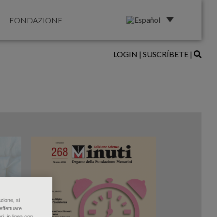
FONDAZIONE
LOGIN
|
SUSCRÍBETE
|
zione, si
effettuare
ri, in linea con