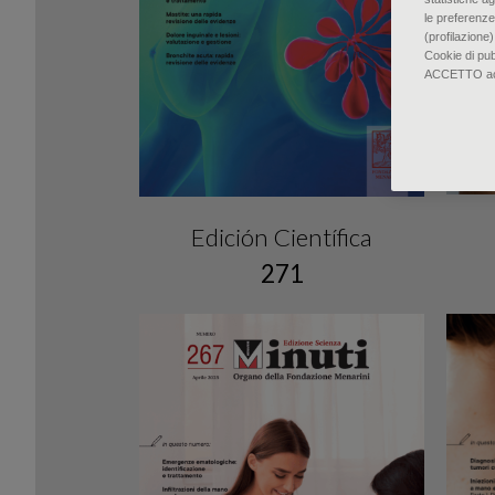
le preferenze
(profilazione)
Cookie di pu
ACCETTO accon
Edición Científica
271