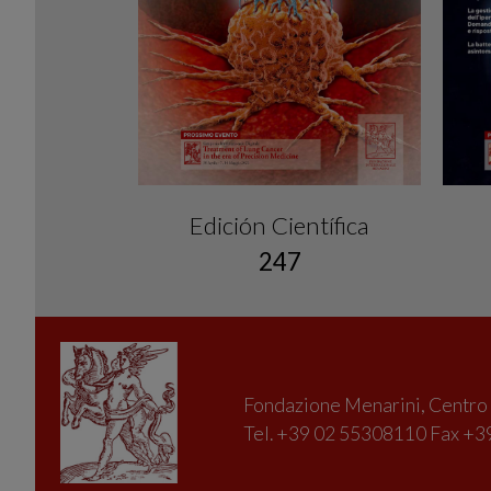
Edición Científica
247
Fondazione Menarini, Centro D
Tel. +39 02 55308110 Fax +39