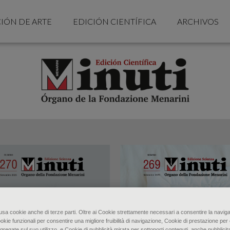
IÓN DE ARTE
EDICIÓN CIENTÍFICA
ARCHIVOS
o usa cookie anche di terze parti. Oltre ai Cookie strettamente necessari a consentire la naviga
ookie funzionali per consentire una migliore fruibilità di navigazione, Cookie di prestazione per 
gregate sul suo utilizzo, e Cookie di pubblicità mirata per sottoporti contenuti, anche pubblicita