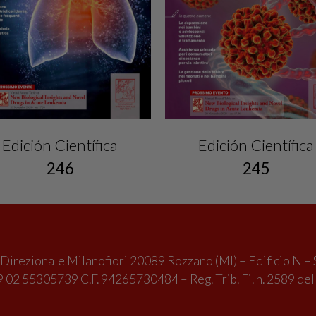
Edición Científica
Edición Científica
246
245
irezionale Milanofiori 20089 Rozzano (MI) – Edificio N – 
 02 55305739 C.F. 94265730484 – Reg. Trib. Fi. n. 2589 de