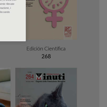
ente rilevate
tazione, i
Cliccando
Edición Científica
268