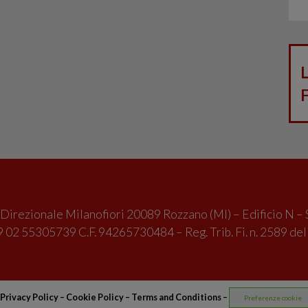
irezionale Milanofiori 20089 Rozzano (MI) – Edificio N – 
 02 55305739 C.F. 94265730484 – Reg. Trib. Fi. n. 2589 de
Privacy Policy
–
Cookie Policy –
Terms and Conditions
–
Preferenze cookie