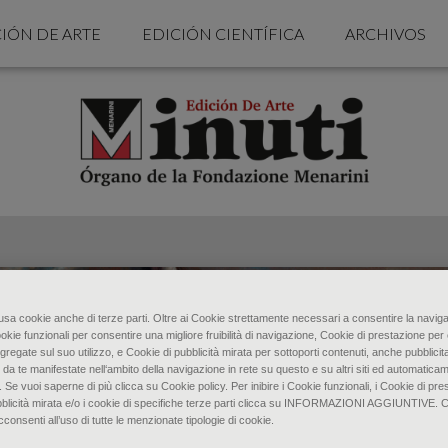
IÓN DE ARTE
EDICIÓN CIENTÍFICA
ARCHIVOS
o usa cookie anche di terze parti. Oltre ai Cookie strettamente necessari a consentire la naviga
ookie funzionali per consentire una migliore fruibilità di navigazione, Cookie di prestazione per 
gregate sul suo utilizzo, e Cookie di pubblicità mirata per sottoporti contenuti, anche pubblicita
 da te manifestate nell‘ambito della navigazione in rete su questo e su altri siti ed automaticam
. Se vuoi saperne di più clicca su Cookie policy. Per inibire i Cookie funzionali, i Cookie di pres
bblicità mirata e/o i cookie di specifiche terze parti clicca su INFORMAZIONI AGGIUNTIVE. 
senti all’uso di tutte le menzionate tipologie di cookie.