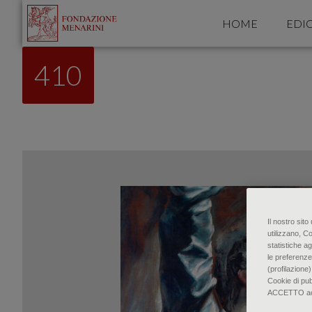
HOME
EDIC
410
Il nostro sit
utilizzano, C
statistiche ag
le preferenze
(profilazione)
Cookie di pu
ACCETTO accon