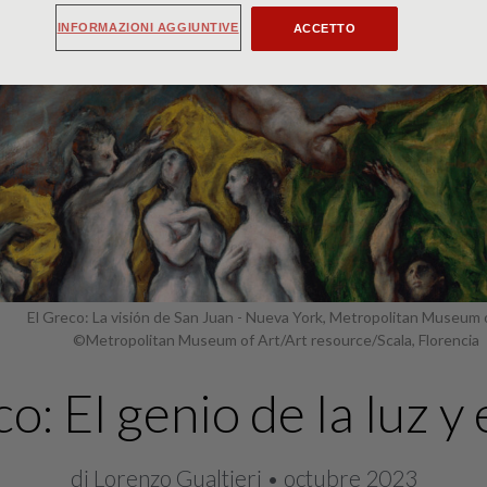
INFORMAZIONI AGGIUNTIVE
ACCETTO
El Greco: La visión de San Juan - Nueva York, Metropolitan Museum 
©Metropolitan Museum of Art/Art resource/Scala, Florencia
o: El genio de la luz y 
di Lorenzo Gualtieri • octubre 2023