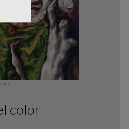
of Art
el color