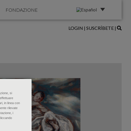
FONDAZIONE
LOGIN
|
SUSCRÍBETE
|
zione, si
effettuare
ri, in linea con
ente rilevate
tazione, i
Cliccando