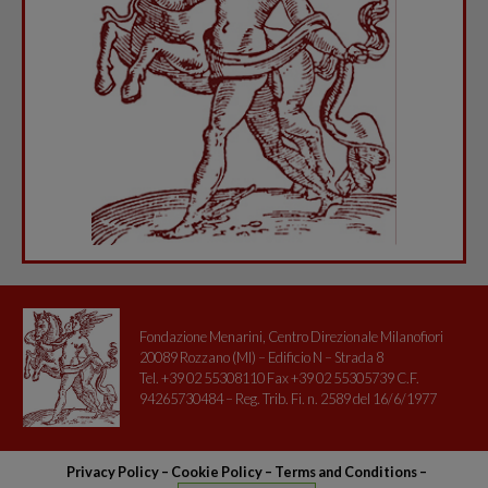
Fondazione Menarini, Centro Direzionale Milanofiori
20089 Rozzano (MI) – Edificio N – Strada 8
Tel. +39 02 55308110 Fax +39 02 55305739 C.F.
94265730484 – Reg. Trib. Fi. n. 2589 del 16/6/1977
Privacy Policy
–
Cookie Policy –
Terms and Conditions
–