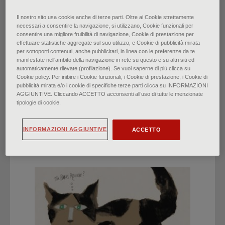
Il nostro sito usa cookie anche di terze parti. Oltre ai Cookie strettamente
Mujeres: el retrato y lo ideal
necessari a consentire la navigazione, si utilizzano, Cookie funzionali per
consentire una migliore fruibilità di navigazione, Cookie di prestazione per
di
Lorenzo Gualtieri
∙
enero 2022
effettuare statistiche aggregate sul suo utilizzo, e Cookie di pubblicità mirata
per sottoporti contenuti, anche pubblicitari, in linea con le preferenze da te
manifestate nell‘ambito della navigazione in rete su questo e su altri siti ed
automaticamente rilevate (profilazione). Se vuoi saperne di più clicca su
Cookie policy. Per inibire i Cookie funzionali, i Cookie di prestazione, i Cookie di
pubblicità mirata e/o i cookie di specifiche terze parti clicca su INFORMAZIONI
AGGIUNTIVE. Cliccando ACCETTO acconsenti all’uso di tutte le menzionate
tipologie di cookie.
HIGHLIGHTS
INFORMAZIONI AGGIUNTIVE
ACCETTO