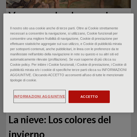
Venus: esplendor, gracia y
armonía
Il nostro sito usa cookie anche di terze parti. Oltre ai Cookie strettamente
necessari a consentire la navigazione, si utilizzano, Cookie funzionali per
consentire una migliore fruibilità di navigazione, Cookie di prestazione per
di
Anna Martinelli
∙
noviembre 2021
effettuare statistiche aggregate sul suo utilizzo, e Cookie di pubblicità mirata
per sottoporti contenuti, anche pubblicitari, in linea con le preferenze da te
manifestate nell‘ambito della navigazione in rete su questo e su altri siti ed
automaticamente rilevate (profilazione). Se vuoi saperne di più clicca su
Cookie policy. Per inibire i Cookie funzionali, i Cookie di prestazione, i Cookie di
pubblicità mirata e/o i cookie di specifiche terze parti clicca su INFORMAZIONI
AGGIUNTIVE. Cliccando ACCETTO acconsenti all’uso di tutte le menzionate
tipologie di cookie.
INFORMAZIONI AGGIUNTIVE
ACCETTO
La nieve: Los colores del
invierno