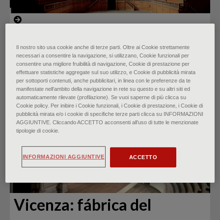
Reformas: La Pilotta vuelve
Il nostro sito usa cookie anche di terze parti. Oltre ai Cookie strettamente
a brillar
necessari a consentire la navigazione, si utilizzano, Cookie funzionali per
consentire una migliore fruibilità di navigazione, Cookie di prestazione per
effettuare statistiche aggregate sul suo utilizzo, e Cookie di pubblicità mirata
di
Federico Poletti
∙
enero 2024
per sottoporti contenuti, anche pubblicitari, in linea con le preferenze da te
manifestate nell‘ambito della navigazione in rete su questo e su altri siti ed
automaticamente rilevate (profilazione). Se vuoi saperne di più clicca su
Cookie policy. Per inibire i Cookie funzionali, i Cookie di prestazione, i Cookie di
pubblicità mirata e/o i cookie di specifiche terze parti clicca su INFORMAZIONI
AGGIUNTIVE. Cliccando ACCETTO acconsenti all’uso di tutte le menzionate
tipologie di cookie.
INFORMAZIONI AGGIUNTIVE
ACCETTO
Vicenza: fábrica del