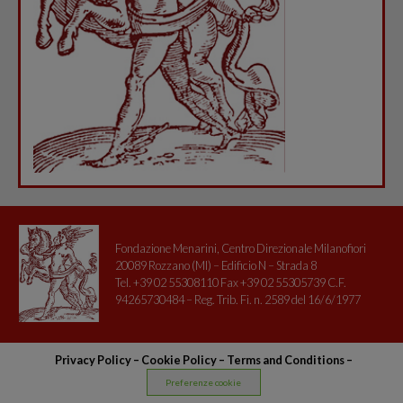
Fondazione Menarini, Centro Direzionale Milanofiori
20089 Rozzano (MI) – Edificio N – Strada 8
Tel. +39 02 55308110 Fax +39 02 55305739 C.F.
94265730484 – Reg. Trib. Fi. n. 2589 del 16/6/1977
Privacy Policy
–
Cookie Policy –
Terms and Conditions
–
Preferenze cookie