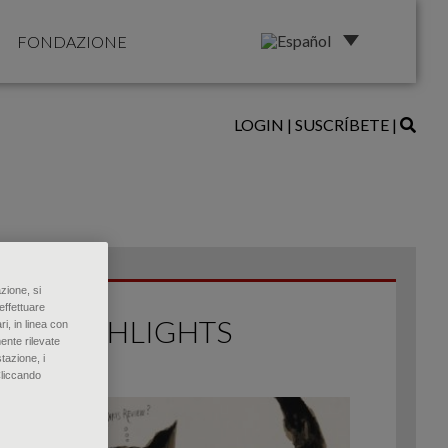
FONDAZIONE
LOGIN
|
SUSCRÍBETE
|
zione, si
effettuare
HIGHLIGHTS
ri, in linea con
ente rilevate
tazione, i
Cliccando