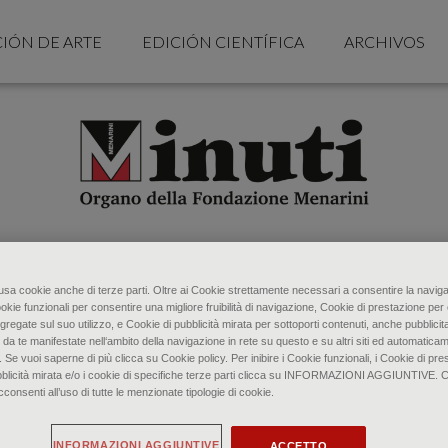
CIÓN DE ARTE
EDICIÓN CIENTÍFICA
ARCHIVOS
o usa cookie anche di terze parti. Oltre ai Cookie strettamente necessari a consentire la naviga
ookie funzionali per consentire una migliore fruibilità di navigazione, Cookie di prestazione per 
gregate sul suo utilizzo, e Cookie di pubblicità mirata per sottoporti contenuti, anche pubblicita
 da te manifestate nell‘ambito della navigazione in rete su questo e su altri siti ed automaticam
. Se vuoi saperne di più clicca su Cookie policy. Per inibire i Cookie funzionali, i Cookie di pres
bblicità mirata e/o i cookie di specifiche terze parti clicca su INFORMAZIONI AGGIUNTIVE. 
senti all’uso di tutte le menzionate tipologie di cookie.
INFORMAZIONI AGGIUNTIVE
ACCETTO