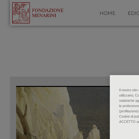
HOME
EDI
Il nostro sit
utilizzano, C
statistiche ag
le preferenze
(profilazione)
Cookie di pu
ACCETTO accon