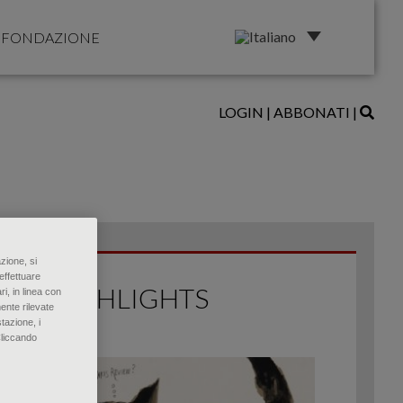
FONDAZIONE
LOGIN
|
ABBONATI
|
zione, si
effettuare
HIGHLIGHTS
ri, in linea con
ente rilevate
tazione, i
Cliccando