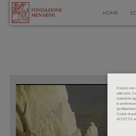
HOME
ED
Il nostro sit
utilizzano, C
statistiche ag
le preferenze
(profilazione)
Cookie di pu
ACCETTO accon