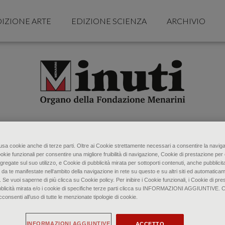
IZIONE ARTE
EDIZIONE SCIENZA
ARCHIVIO
o usa cookie anche di terze parti. Oltre ai Cookie strettamente necessari a consentire la naviga
ookie funzionali per consentire una migliore fruibilità di navigazione, Cookie di prestazione per 
gregate sul suo utilizzo, e Cookie di pubblicità mirata per sottoporti contenuti, anche pubblicita
 da te manifestate nell‘ambito della navigazione in rete su questo e su altri siti ed automaticam
. Se vuoi saperne di più clicca su Cookie policy. Per inibire i Cookie funzionali, i Cookie di pres
bblicità mirata e/o i cookie di specifiche terze parti clicca su INFORMAZIONI AGGIUNTIVE. 
senti all’uso di tutte le menzionate tipologie di cookie.
INFORMAZIONI AGGIUNTIVE
ACCETTO