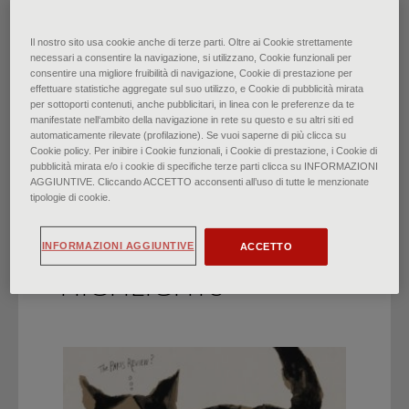
Da Modigliani a Morandi:
Il nostro sito usa cookie anche di terze parti. Oltre ai Cookie strettamente
necessari a consentire la navigazione, si utilizzano, Cookie funzionali per
consentire una migliore fruibilità di navigazione, Cookie di prestazione per
Ritorni a Firenze
effettuare statistiche aggregate sul suo utilizzo, e Cookie di pubblicità mirata
per sottoporti contenuti, anche pubblicitari, in linea con le preferenze da te
manifestate nell‘ambito della navigazione in rete su questo e su altri siti ed
di
Lorenzo Gualtieri
∙
Maggio 2024
automaticamente rilevate (profilazione). Se vuoi saperne di più clicca su
Cookie policy. Per inibire i Cookie funzionali, i Cookie di prestazione, i Cookie di
pubblicità mirata e/o i cookie di specifiche terze parti clicca su INFORMAZIONI
AGGIUNTIVE. Cliccando ACCETTO acconsenti all’uso di tutte le menzionate
tipologie di cookie.
INFORMAZIONI AGGIUNTIVE
ACCETTO
HIGHLIGHTS