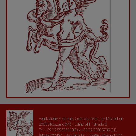
Fondazione Menarini, Centro Direzionale Milanofiori
20089 Rozzano (MI) – Edificio N – Strada 8
Tel. +39 02 55308110 Fax +39 02 55305739 C.F.
94265730484 – Reg. Trib. Fi. n. 2589 del 16/6/1977