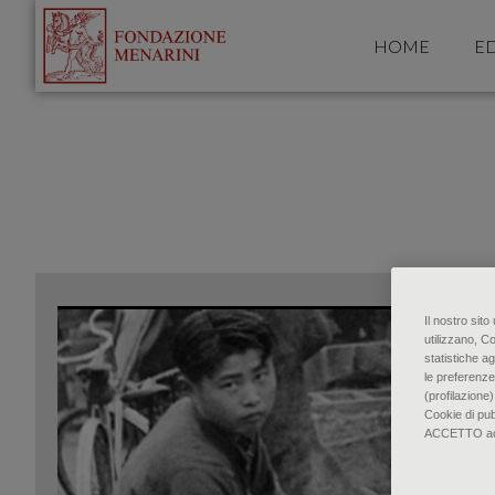
HOME
ED
Il nostro sit
utilizzano, C
statistiche ag
le preferenze
(profilazione)
Cookie di pu
ACCETTO accon