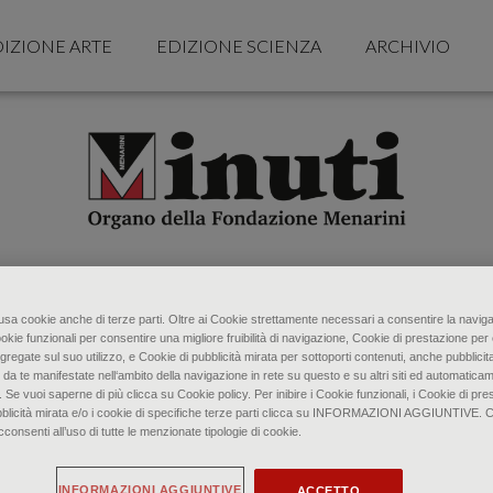
IZIONE ARTE
EDIZIONE SCIENZA
ARCHIVIO
o usa cookie anche di terze parti. Oltre ai Cookie strettamente necessari a consentire la naviga
ookie funzionali per consentire una migliore fruibilità di navigazione, Cookie di prestazione per 
gregate sul suo utilizzo, e Cookie di pubblicità mirata per sottoporti contenuti, anche pubblicita
 da te manifestate nell‘ambito della navigazione in rete su questo e su altri siti ed automaticam
. Se vuoi saperne di più clicca su Cookie policy. Per inibire i Cookie funzionali, i Cookie di pres
bblicità mirata e/o i cookie di specifiche terze parti clicca su INFORMAZIONI AGGIUNTIVE. 
senti all’uso di tutte le menzionate tipologie di cookie.
INFORMAZIONI AGGIUNTIVE
ACCETTO