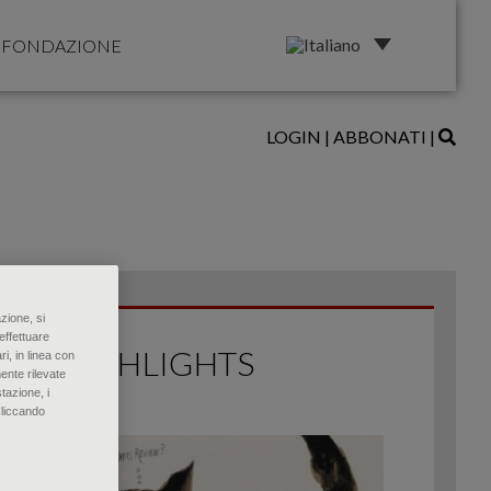
FONDAZIONE
LOGIN
|
ABBONATI
|
zione, si
effettuare
HIGHLIGHTS
ri, in linea con
ente rilevate
tazione, i
Cliccando