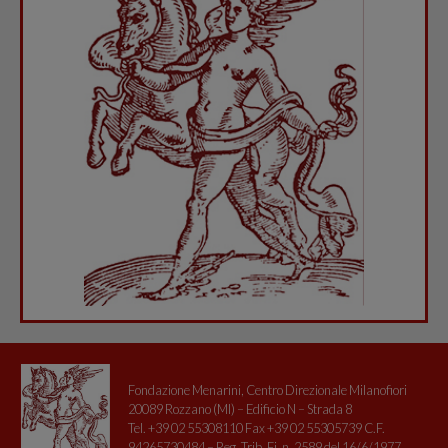
Fondazione Menarini, Centro Direzionale Milanofiori
20089 Rozzano (MI) – Edificio N – Strada 8
Tel. +39 02 55308110 Fax +39 02 55305739 C.F.
94265730484 – Reg. Trib. Fi. n. 2589 del 16/6/1977