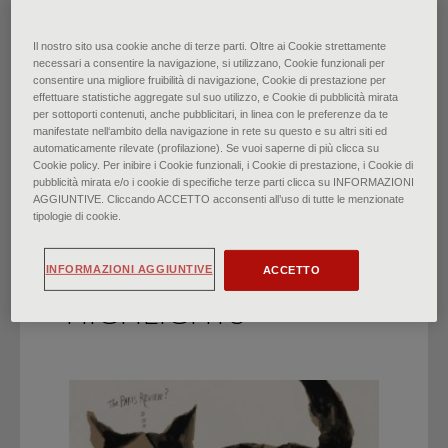
Dante Alighieri: quando
Il nostro sito usa cookie anche di terze parti. Oltre ai Cookie strettamente
necessari a consentire la navigazione, si utilizzano, Cookie funzionali per
consentire una migliore fruibilità di navigazione, Cookie di prestazione per
l’arte chiama l’arte
effettuare statistiche aggregate sul suo utilizzo, e Cookie di pubblicità mirata
per sottoporti contenuti, anche pubblicitari, in linea con le preferenze da te
manifestate nell‘ambito della navigazione in rete su questo e su altri siti ed
di
Francesca Bardi
∙
Gennaio 2021
automaticamente rilevate (profilazione). Se vuoi saperne di più clicca su
Cookie policy. Per inibire i Cookie funzionali, i Cookie di prestazione, i Cookie di
pubblicità mirata e/o i cookie di specifiche terze parti clicca su INFORMAZIONI
AGGIUNTIVE. Cliccando ACCETTO acconsenti all’uso di tutte le menzionate
tipologie di cookie.
INFORMAZIONI AGGIUNTIVE
ACCETTO
HIGHLIGHTS