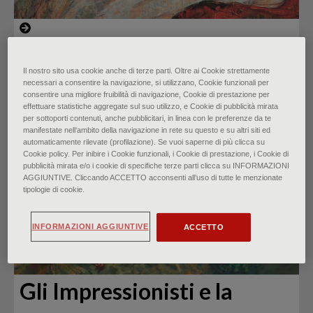
Toulouse Lautrec: l’altra
Il nostro sito usa cookie anche di terze parti. Oltre ai Cookie strettamente
Parigi
necessari a consentire la navigazione, si utilizzano, Cookie funzionali per
consentire una migliore fruibilità di navigazione, Cookie di prestazione per
effettuare statistiche aggregate sul suo utilizzo, e Cookie di pubblicità mirata
di
Anna Martinelli
∙
Marzo 2024
per sottoporti contenuti, anche pubblicitari, in linea con le preferenze da te
manifestate nell‘ambito della navigazione in rete su questo e su altri siti ed
automaticamente rilevate (profilazione). Se vuoi saperne di più clicca su
Cookie policy. Per inibire i Cookie funzionali, i Cookie di prestazione, i Cookie di
pubblicità mirata e/o i cookie di specifiche terze parti clicca su INFORMAZIONI
AGGIUNTIVE. Cliccando ACCETTO acconsenti all’uso di tutte le menzionate
tipologie di cookie.
INFORMAZIONI AGGIUNTIVE
ACCETTO
Gli Impressionisti e la