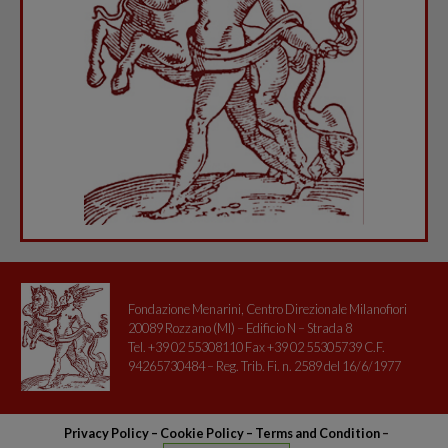
Fondazione Menarini, Centro Direzionale Milanofiori
20089 Rozzano (MI) – Edificio N – Strada 8
Tel. +39 02 55308110 Fax +39 02 55305739 C.F.
94265730484 – Reg. Trib. Fi. n. 2589 del 16/6/1977
Privacy Policy
–
Cookie Policy –
Terms and Condition
–