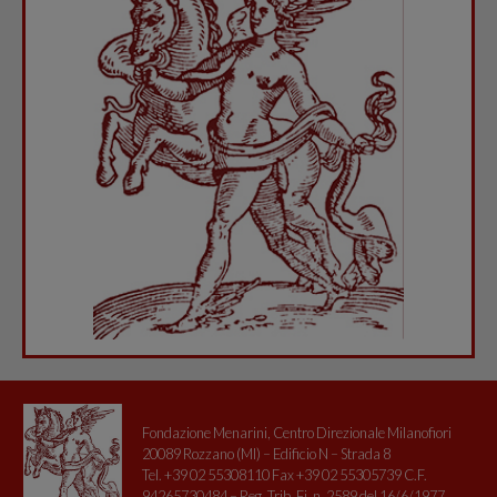
Fondazione Menarini, Centro Direzionale Milanofiori
20089 Rozzano (MI) – Edificio N – Strada 8
Tel. +39 02 55308110 Fax +39 02 55305739 C.F.
94265730484 – Reg. Trib. Fi. n. 2589 del 16/6/1977