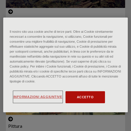
I macchiaioli: Realtà e
Il nostro sito usa cookie anche di terze parti. Oltre ai Cookie strettamente
nostalgia
necessari a consentire la navigazione, si utilizzano, Cookie funzionali per
consentire una migliore fruibilità di navigazione, Cookie di prestazione per
di
Elena Aiazzi
∙
Gennaio 2023
effettuare statistiche aggregate sul suo utilizzo, e Cookie di pubblicità mirata
per sottoporti contenuti, anche pubblicitari, in linea con le preferenze da te
manifestate nell‘ambito della navigazione in rete su questo e su altri siti ed
automaticamente rilevate (profilazione). Se vuoi saperne di più clicca su
Cookie policy. Per inibire i Cookie funzionali, i Cookie di prestazione, i Cookie di
pubblicità mirata e/o i cookie di specifiche terze parti clicca su INFORMAZIONI
AGGIUNTIVE. Cliccando ACCETTO acconsenti all’uso di tutte le menzionate
tipologie di cookie.
INFORMAZIONI AGGIUNTIVE
ACCETTO
Pittura