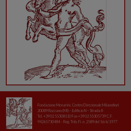
Fondazione Menarini, Centro Direzionale Milanofiori
20089 Rozzano (MI) – Edificio N – Strada 8
Tel. +39 02 55308110 Fax +39 02 55305739 C.F.
94265730484 – Reg. Trib. Fi. n. 2589 del 16/6/1977