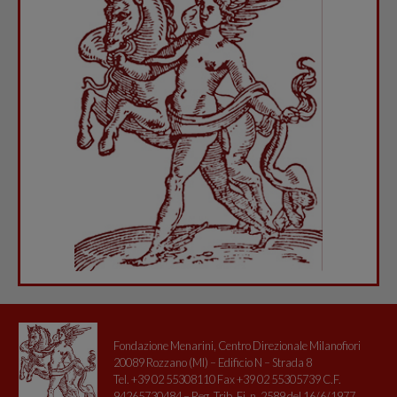
Fondazione Menarini, Centro Direzionale Milanofiori
20089 Rozzano (MI) – Edificio N – Strada 8
Tel. +39 02 55308110 Fax +39 02 55305739 C.F.
94265730484 – Reg. Trib. Fi. n. 2589 del 16/6/1977