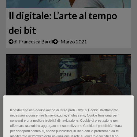
Il digitale: L’arte al tempo
dei bit
di
Francesca Bardi
∙
Marzo 2021
Il nostro sito usa cookie anche di terze parti. Oltre ai Cookie strettamente
necessari a consentire la navigazione, si utilizzano, Cookie funzionali per
Pittura e Musica: da
consentire una migliore fruibilità di navigazione, Cookie di prestazione per
effettuare statistiche aggregate sul suo utilizzo, e Cookie di pubblicità mirata
guardare, da ascoltare
per sottoporti contenuti, anche pubblicitari, in linea con le preferenze da te
manifestate nell‘ambito della navigazione in rete su questo e su altri siti ed