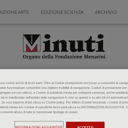
IZIONE ARTE
EDIZIONE SCIENZA
ARCHIVIO
o usa cookie anche di terze parti. Oltre ai Cookie strettamente necessari a consentire la naviga
ookie funzionali per consentire una migliore fruibilità di navigazione, Cookie di prestazione per 
gregate sul suo utilizzo, e Cookie di pubblicità mirata per sottoporti contenuti, anche pubblicita
 da te manifestate nell‘ambito della navigazione in rete su questo e su altri siti ed automaticam
. Se vuoi saperne di più clicca su Cookie policy. Per inibire i Cookie funzionali, i Cookie di pres
bblicità mirata e/o i cookie di specifiche terze parti clicca su INFORMAZIONI AGGIUNTIVE. 
senti all’uso di tutte le menzionate tipologie di cookie.
INFORMAZIONI AGGIUNTIVE
ACCETTO