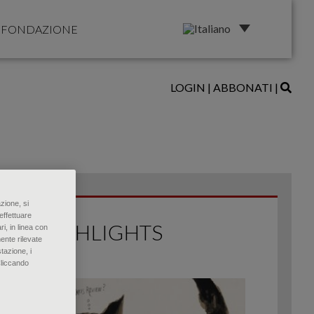
FONDAZIONE
LOGIN
|
ABBONATI
|
zione, si
effettuare
HIGHLIGHTS
ri, in linea con
ente rilevate
tazione, i
Cliccando