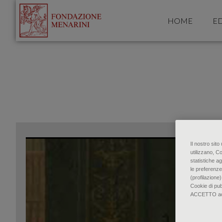
HOME
ED
Il nostro sit
utilizzano, C
statistiche ag
le preferenze
(profilazione)
Cookie di pu
ACCETTO accon