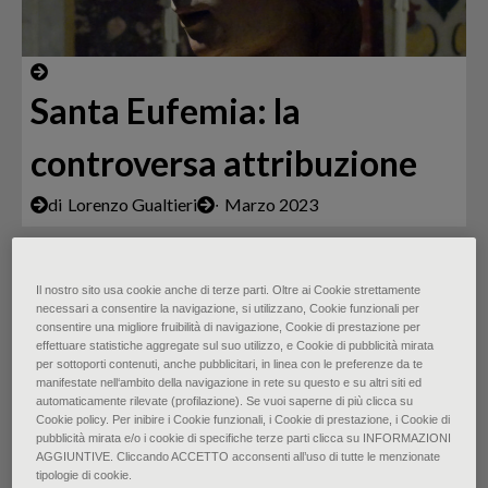
Santa Eufemia: la
controversa attribuzione
di
Lorenzo Gualtieri
∙
Marzo 2023
Il nostro sito usa cookie anche di terze parti. Oltre ai Cookie strettamente
necessari a consentire la navigazione, si utilizzano, Cookie funzionali per
consentire una migliore fruibilità di navigazione, Cookie di prestazione per
effettuare statistiche aggregate sul suo utilizzo, e Cookie di pubblicità mirata
per sottoporti contenuti, anche pubblicitari, in linea con le preferenze da te
manifestate nell‘ambito della navigazione in rete su questo e su altri siti ed
automaticamente rilevate (profilazione). Se vuoi saperne di più clicca su
Cookie policy. Per inibire i Cookie funzionali, i Cookie di prestazione, i Cookie di
pubblicità mirata e/o i cookie di specifiche terze parti clicca su INFORMAZIONI
AGGIUNTIVE. Cliccando ACCETTO acconsenti all’uso di tutte le menzionate
tipologie di cookie.