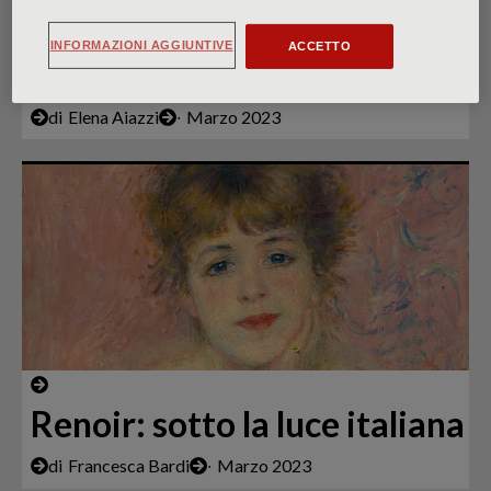
L’artista: ritorno di
INFORMAZIONI AGGIUNTIVE
ACCETTO
Carpaccio in laguna
di
Elena Aiazzi
∙
Marzo 2023
Renoir: sotto la luce italiana
di
Francesca Bardi
∙
Marzo 2023