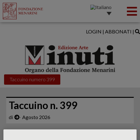
LOGIN
|
ABBONATI
|
Taccuino numero 399
Taccuino n. 399
di
∙
Agosto 2026