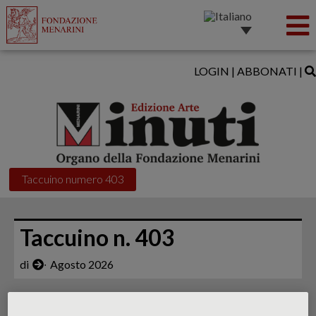
LOGIN
|
ABBONATI
|
Taccuino numero 403
Taccuino n. 403
di
∙
Agosto 2026