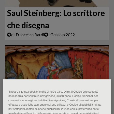
Saul Steinberg: Lo scrittore
che disegna
di
Francesca Bardi
∙
Gennaio 2022
Il nostro sito usa cookie anche di terze parti. Oltre ai Cookie strettamente
necessari a consentire la navigazione, si utilizzano, Cookie funzionali per
La Divina Commedia e
consentire una migliore fruibilità di navigazione, Cookie di prestazione per
effettuare statistiche aggregate sul suo utilizzo, e Cookie di pubblicità mirata
l’anima pop
per sottoporti contenuti, anche pubblicitari, in linea con le preferenze da te
manifestate nell‘ambito della navigazione in rete su questo e su altri siti ed