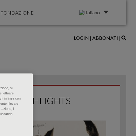
FONDAZIONE
LOGIN
|
ABBONATI
|
zione, si
effettuare
HIGHLIGHTS
ri, in linea con
ente rilevate
tazione, i
Cliccando