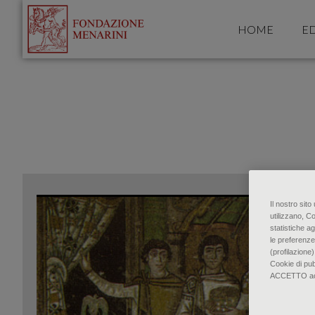
HOME
ED
Il nostro sit
utilizzano, C
statistiche ag
le preferenze
(profilazione)
Cookie di pu
ACCETTO accon