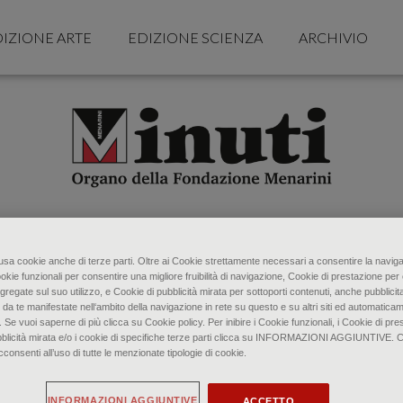
IZIONE ARTE
EDIZIONE SCIENZA
ARCHIVIO
o usa cookie anche di terze parti. Oltre ai Cookie strettamente necessari a consentire la naviga
ookie funzionali per consentire una migliore fruibilità di navigazione, Cookie di prestazione per 
gregate sul suo utilizzo, e Cookie di pubblicità mirata per sottoporti contenuti, anche pubblicita
 da te manifestate nell‘ambito della navigazione in rete su questo e su altri siti ed automaticam
. Se vuoi saperne di più clicca su Cookie policy. Per inibire i Cookie funzionali, i Cookie di pres
bblicità mirata e/o i cookie di specifiche terze parti clicca su INFORMAZIONI AGGIUNTIVE. 
senti all’uso di tutte le menzionate tipologie di cookie.
INFORMAZIONI AGGIUNTIVE
ACCETTO