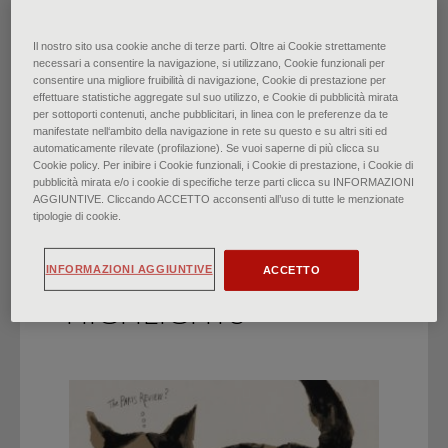
Il restauro: La Vittoria
Il nostro sito usa cookie anche di terze parti. Oltre ai Cookie strettamente
necessari a consentire la navigazione, si utilizzano, Cookie funzionali per
consentire una migliore fruibilità di navigazione, Cookie di prestazione per
Alata torna a Brescia
effettuare statistiche aggregate sul suo utilizzo, e Cookie di pubblicità mirata
per sottoporti contenuti, anche pubblicitari, in linea con le preferenze da te
manifestate nell‘ambito della navigazione in rete su questo e su altri siti ed
di
Federico Poletti
∙
Marzo 2021
automaticamente rilevate (profilazione). Se vuoi saperne di più clicca su
Cookie policy. Per inibire i Cookie funzionali, i Cookie di prestazione, i Cookie di
pubblicità mirata e/o i cookie di specifiche terze parti clicca su INFORMAZIONI
AGGIUNTIVE. Cliccando ACCETTO acconsenti all’uso di tutte le menzionate
tipologie di cookie.
INFORMAZIONI AGGIUNTIVE
ACCETTO
HIGHLIGHTS