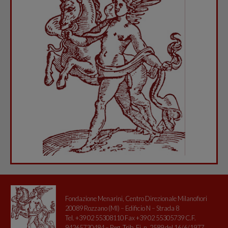
Fondazione Menarini, Centro Direzionale Milanofiori
20089 Rozzano (MI) – Edificio N – Strada 8
Tel. +39 02 55308110 Fax +39 02 55305739 C.F.
94265730484 – Reg. Trib. Fi. n. 2589 del 16/6/1977