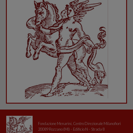
Fondazione Menarini, Centro Direzionale Milanofiori
20089 Rozzano (MI) – Edificio N – Strada 8