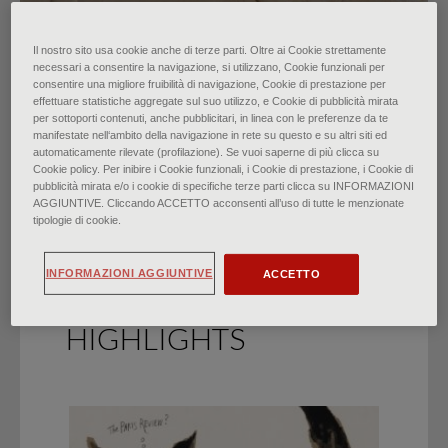
Il nostro sito usa cookie anche di terze parti. Oltre ai Cookie strettamente
Deir el-Medina: i creatori
necessari a consentire la navigazione, si utilizzano, Cookie funzionali per
consentire una migliore fruibilità di navigazione, Cookie di prestazione per
effettuare statistiche aggregate sul suo utilizzo, e Cookie di pubblicità mirata
dell’Egitto magico
per sottoporti contenuti, anche pubblicitari, in linea con le preferenze da te
manifestate nell‘ambito della navigazione in rete su questo e su altri siti ed
automaticamente rilevate (profilazione). Se vuoi saperne di più clicca su
di
Lorenzo Gualtieri
∙
Gennaio 2023
Cookie policy. Per inibire i Cookie funzionali, i Cookie di prestazione, i Cookie di
pubblicità mirata e/o i cookie di specifiche terze parti clicca su INFORMAZIONI
AGGIUNTIVE. Cliccando ACCETTO acconsenti all’uso di tutte le menzionate
tipologie di cookie.
INFORMAZIONI AGGIUNTIVE
ACCETTO
HIGHLIGHTS