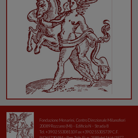
Fondazione Menarini, Centro Direzionale Milanofiori
20089 Rozzano (MI) – Edificio N – Strada 8
Tel. +39 02 55308110 Fax +39 02 55305739 C.F.
94265730484 – Reg. Trib. Fi. n. 2589 del 16/6/1977