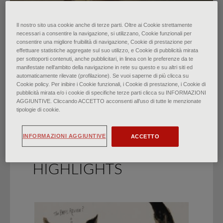
Il nostro sito usa cookie anche di terze parti. Oltre ai Cookie strettamente
Carel Fabritius. Un piccolo
necessari a consentire la navigazione, si utilizzano, Cookie funzionali per
consentire una migliore fruibilità di navigazione, Cookie di prestazione per
effettuare statistiche aggregate sul suo utilizzo, e Cookie di pubblicità mirata
quadro, un grande talento
per sottoporti contenuti, anche pubblicitari, in linea con le preferenze da te
manifestate nell‘ambito della navigazione in rete su questo e su altri siti ed
automaticamente rilevate (profilazione). Se vuoi saperne di più clicca su
di
Francesca Bardi
∙
Marzo 2024
Cookie policy. Per inibire i Cookie funzionali, i Cookie di prestazione, i Cookie di
pubblicità mirata e/o i cookie di specifiche terze parti clicca su INFORMAZIONI
AGGIUNTIVE. Cliccando ACCETTO acconsenti all’uso di tutte le menzionate
tipologie di cookie.
INFORMAZIONI AGGIUNTIVE
ACCETTO
HIGHLIGHTS