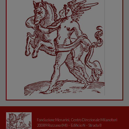
Fondazione Menarini, Centro Direzionale Milanofiori
20089 Rozzano (MI) – Edificio N – Strada 8