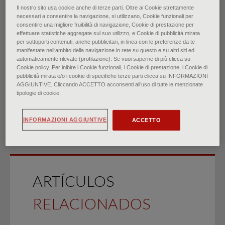
Il nostro sito usa cookie anche di terze parti. Oltre ai Cookie strettamente
necessari a consentire la navigazione, si utilizzano, Cookie funzionali per
Dolor de Cadera en Adultos:
consentire una migliore fruibilità di navigazione, Cookie di prestazione per
effettuare statistiche aggregate sul suo utilizzo, e Cookie di pubblicità mirata
per sottoporti contenuti, anche pubblicitari, in linea con le preferenze da te
Evaluación y Diagnóstico
manifestate nell‘ambito della navigazione in rete su questo e su altri siti ed
automaticamente rilevate (profilazione). Se vuoi saperne di più clicca su
Diferencial
Cookie policy. Per inibire i Cookie funzionali, i Cookie di prestazione, i Cookie di
pubblicità mirata e/o i cookie di specifiche terze parti clicca su INFORMAZIONI
AGGIUNTIVE. Cliccando ACCETTO acconsenti all’uso di tutte le menzionate
di
Rachel Chamberlain
∙
junio 2021
tipologie di cookie.
INFORMAZIONI AGGIUNTIVE
ACCETTO
ARTÍCULOS
RELACIONADOS