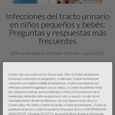
Infecciones del tracto urinario
en niños pequeños y bebés:
Preguntas y respuestas más
frecuentes
di Brian Veauthier, Michael V. Miller • junio 2021
Las infecciones del tracto urinario
Il nostro sito usa cookie anche di terze parti. Oltre ai Cookie strettamente
necessari a consentire la navigazione, si utilizzano, Cookie funzionali per
(ITU) son comunes en los niños y se
consentire una migliore fruibilità di navigazione, Cookie di prestazione per
asocian con una morbilidad
effettuare statistiche aggregate sul suo utilizzo, e Cookie di pubblicità mirata
per sottoporti contenuti, anche pubblicitari, in linea con le preferenze da te
significativa a corto y largo plazo.
manifestate nell‘ambito della navigazione in rete su questo e su altri siti ed
automaticamente rilevate (profilazione). Se vuoi saperne di più clicca su
Tienen una alta tasa de recurrencia y
Cookie policy. Per inibire i Cookie funzionali, i Cookie di prestazione, i Cookie di
pubblicità mirata e/o i cookie di specifiche terze parti clicca su INFORMAZIONI
se asocian con anomalías anatómicas
AGGIUNTIVE. Cliccando ACCETTO acconsenti all’uso di tutte le menzionate