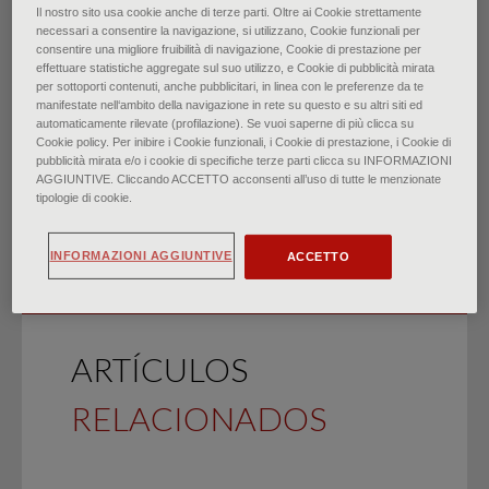
Il nostro sito usa cookie anche di terze parti. Oltre ai Cookie strettamente
necessari a consentire la navigazione, si utilizzano, Cookie funzionali per
Parásitos intestinales
consentire una migliore fruibilità di navigazione, Cookie di prestazione per
effettuare statistiche aggregate sul suo utilizzo, e Cookie di pubblicità mirata
per sottoporti contenuti, anche pubblicitari, in linea con le preferenze da te
comunes
manifestate nell‘ambito della navigazione in rete su questo e su altri siti ed
automaticamente rilevate (profilazione). Se vuoi saperne di più clicca su
Cookie policy. Per inibire i Cookie funzionali, i Cookie di prestazione, i Cookie di
di
Dr.ssa Natasha Pyzocha, dr.ssa Amanda Cuda
pubblicità mirata e/o i cookie di specifiche terze parti clicca su INFORMAZIONI
∙
noviembre 2024
AGGIUNTIVE. Cliccando ACCETTO acconsenti all’uso di tutte le menzionate
tipologie di cookie.
INFORMAZIONI AGGIUNTIVE
ACCETTO
ARTÍCULOS
RELACIONADOS