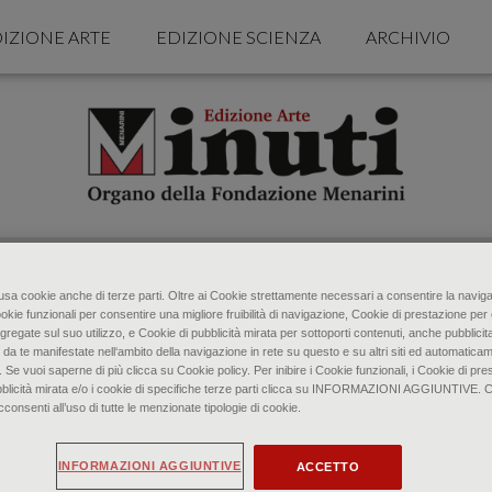
IZIONE ARTE
EDIZIONE SCIENZA
ARCHIVIO
o usa cookie anche di terze parti. Oltre ai Cookie strettamente necessari a consentire la naviga
ookie funzionali per consentire una migliore fruibilità di navigazione, Cookie di prestazione per 
donna della Scoperta (studio), 1866-67 - Istituto Matteucci Viareggio © I
gregate sul suo utilizzo, e Cookie di pubblicità mirata per sottoporti contenuti, anche pubblicita
 da te manifestate nell‘ambito della navigazione in rete su questo e su altri siti ed automaticam
. Se vuoi saperne di più clicca su Cookie policy. Per inibire i Cookie funzionali, i Cookie di pres
a: la lezione di Giovann
bblicità mirata e/o i cookie di specifiche terze parti clicca su INFORMAZIONI AGGIUNTIVE. 
senti all’uso di tutte le menzionate tipologie di cookie.
INFORMAZIONI AGGIUNTIVE
ACCETTO
di Federico Poletti • Gennaio 2022