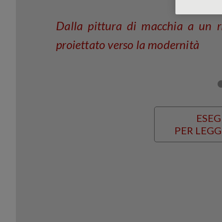
Dalla pittura di macchia a un r
proiettato verso la modernità
ESEG
PER LEGG