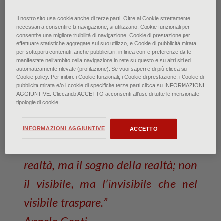
Collezione privata
Il nostro sito usa cookie anche di terze parti. Oltre ai Cookie strettamente
necessari a consentire la navigazione, si utilizzano, Cookie funzionali per
La versione italiana del
consentire una migliore fruibilità di navigazione, Cookie di prestazione per
effettuare statistiche aggregate sul suo utilizzo, e Cookie di pubblicità mirata
Simbolismo
per sottoporti contenuti, anche pubblicitari, in linea con le preferenze da te
manifestate nell‘ambito della navigazione in rete su questo e su altri siti ed
automaticamente rilevate (profilazione). Se vuoi saperne di più clicca su
di Francesca Bardi • Marzo 2026
Cookie policy. Per inibire i Cookie funzionali, i Cookie di prestazione, i Cookie di
pubblicità mirata e/o i cookie di specifiche terze parti clicca su INFORMAZIONI
AGGIUNTIVE. Cliccando ACCETTO acconsenti all’uso di tutte le menzionate
tipologie di cookie.
“L’arte nuova non vuole
rappresentare le cose, ma l’alone di
INFORMAZIONI AGGIUNTIVE
ACCETTO
mistero che le circonda. Non la
realtà, ma il sogno della realtà; non
il visibile, ma l’invisibile che nel
visibile traspare.”
Angelo Conti