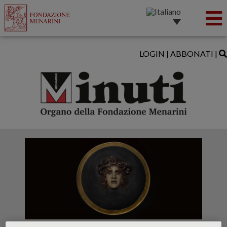
LOGIN
|
ABBONATI
|
Arnold Bocklin: Scudo con testa di Medusa -