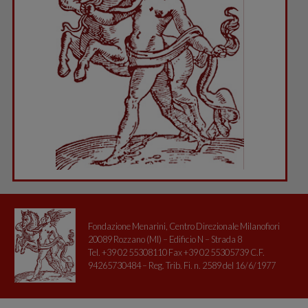
Fondazione Menarini, Centro Direzionale Milanofiori
20089 Rozzano (MI) – Edificio N – Strada 8
Tel. +39 02 55308110 Fax +39 02 55305739 C.F.
94265730484 – Reg. Trib. Fi. n. 2589 del 16/6/1977