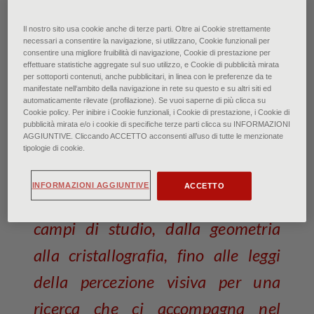
Mano con sfera riflettente - Bolzano, Collezione
Il nostro sito usa cookie anche di terze parti. Oltre ai Cookie strettamente
Maurits, All M.C. Escher works
necessari a consentire la navigazione, si utilizzano, Cookie funzionali per
© 2022 The M.C. Escher Company. All rights
consentire una migliore fruibilità di navigazione, Cookie di prestazione per
reserved (particolare)
effettuare statistiche aggregate sul suo utilizzo, e Cookie di pubblicità mirata
per sottoporti contenuti, anche pubblicitari, in linea con le preferenze da te
manifestate nell‘ambito della navigazione in rete su questo e su altri siti ed
Maurits Cornelis Escher:
automaticamente rilevate (profilazione). Se vuoi saperne di più clicca su
Cookie policy. Per inibire i Cookie funzionali, i Cookie di prestazione, i Cookie di
visioni impossibili
pubblicità mirata e/o i cookie di specifiche terze parti clicca su INFORMAZIONI
AGGIUNTIVE. Cliccando ACCETTO acconsenti all’uso di tutte le menzionate
tipologie di cookie.
di Anna Martinelli • Gennaio 2023
INFORMAZIONI AGGIUNTIVE
ACCETTO
Approfondite indagini in differenti
campi di studio, dalla geometria
alla cristallografia, fino alle leggi
della percezione visiva per una
ricerca che ci accompagna nel