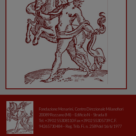
Fondazione Menarini, Centro Direzionale Milanofiori
20089 Rozzano (MI) – Edificio N – Strada 8
Tel. +39 02 55308110 Fax +39 02 55305739 C.F.
94265730484 – Reg. Trib. Fi. n. 2589 del 16/6/1977