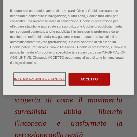
Yves Tanguy: Je vous attends - Los Angeles County
Il nostro sito usa cookie anche di terze parti. Oltre ai Cookie strettamente
Museum of Art Digital ©
necessari a consentire la navigazione, si utilizzano, Cookie funzionali per
Image Museum Associates/LACMA/Art Resource
consentire una migliore fruibilità di navigazione, Cookie di prestazione per
NY/Scala, Firenze (particolare)
effettuare statistiche aggregate sul suo utilizzo, e Cookie di pubblicità mirata
per sottoporti contenuti, anche pubblicitari, in linea con le preferenze da te
manifestate nell‘ambito della navigazione in rete su questo e su altri siti ed
Surrealismo: un viaggio verso
automaticamente rilevate (profilazione). Se vuoi saperne di più clicca su
Cookie policy. Per inibire i Cookie funzionali, i Cookie di prestazione, i Cookie di
l’inconscio
pubblicità mirata e/o i cookie di specifiche terze parti clicca su INFORMAZIONI
AGGIUNTIVE. Cliccando ACCETTO acconsenti all’uso di tutte le menzionate
tipologie di cookie.
di Federico Poletti • Ottobre 2024
INFORMAZIONI AGGIUNTIVE
ACCETTO
Un affascinante viaggio alla
scoperta di come il movimento
surrealista abbia liberato
l’inconscio e trasformato la
percezione della realtà