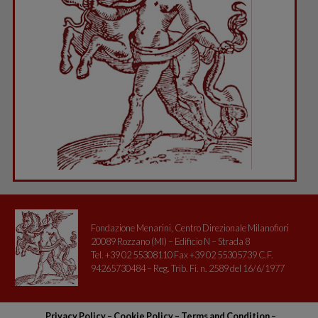
Fondazione Menarini, Centro Direzionale Milanofiori
20089 Rozzano (MI) – Edificio N – Strada 8
Tel. +39 02 55308110 Fax +39 02 55305739 C.F.
94265730484 – Reg. Trib. Fi. n. 2589 del 16/6/1977
Privacy Policy
–
Cookie Policy –
Terms and Condition
–