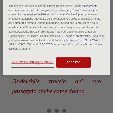
Immagine dell’allestimento - © Daniele Bottallo / DB
Il nostro sito usa cookie anche di terze parti. Oltre ai Cookie strettamente
necessari a consentire la navigazione, si utilizzano, Cookie funzionali per
Studio Agency
consentire una migliore fruibilità di navigazione, Cookie di prestazione per
effettuare statistiche aggregate sul suo utilizzo, e Cookie di pubblicità mirata
Cleopatra: La donna, la regina,
per sottoporti contenuti, anche pubblicitari, in linea con le preferenze da te
manifestate nell‘ambito della navigazione in rete su questo e su altri siti ed
il mito
automaticamente rilevate (profilazione). Se vuoi saperne di più clicca su
Cookie policy. Per inibire i Cookie funzionali, i Cookie di prestazione, i Cookie di
pubblicità mirata e/o i cookie di specifiche terze parti clicca su INFORMAZIONI
AGGIUNTIVE. Cliccando ACCETTO acconsenti all’uso di tutte le menzionate
di Anna Martinelli • Gennaio 2025
tipologie di cookie.
Forte e indipendente, è davvero il
INFORMAZIONI AGGIUNTIVE
ACCETTO
capo di una nazione lasciando
l’indelebile traccia del suo
passaggio anche come donna