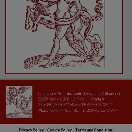
Fondazione Menarini, Centro Direzionale Milanofiori
20089 Rozzano (MI) – Edificio N – Strada 8
Tel. +39 02 55308110 Fax +39 02 55305739 C.F.
94265730484 – Reg. Trib. Fi. n. 2589 del 16/6/1977
Privacy Policy
–
Cookie Policy –
Terms and Condition
–