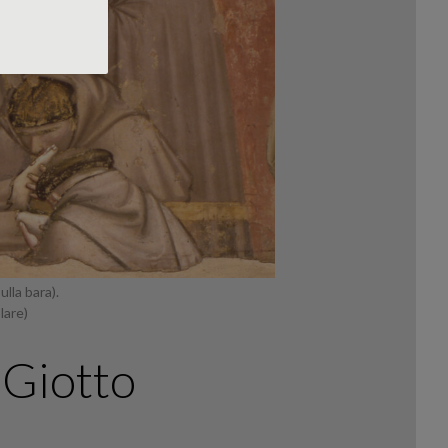
ulla bara).
lare)
i Giotto