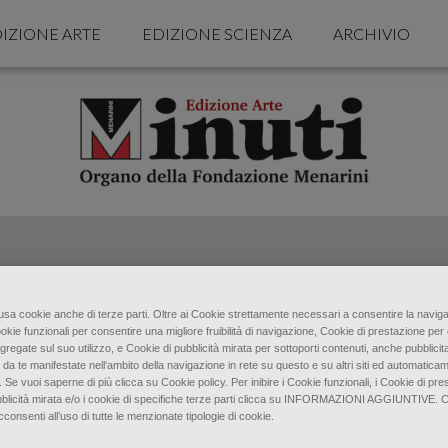
IZIONE ARTE
EDIZIONE SCIENZA
ARCHIVIO
o usa cookie anche di terze parti. Oltre ai Cookie strettamente necessari a consentire la naviga
ookie funzionali per consentire una migliore fruibilità di navigazione, Cookie di prestazione per 
gregate sul suo utilizzo, e Cookie di pubblicità mirata per sottoporti contenuti, anche pubblicita
 da te manifestate nell‘ambito della navigazione in rete su questo e su altri siti ed automaticam
. Se vuoi saperne di più clicca su Cookie policy. Per inibire i Cookie funzionali, i Cookie di pres
bblicità mirata e/o i cookie di specifiche terze parti clicca su INFORMAZIONI AGGIUNTIVE. 
senti all’uso di tutte le menzionate tipologie di cookie.