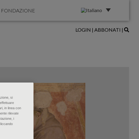
FONDAZIONE
LOGIN
|
ABBONATI
|
zione, si
effettuare
ri, in linea con
ente rilevate
tazione, i
Cliccando