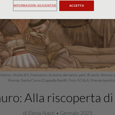
INFORMAZIONI AGGIUNTIVE
ACCETTO
Giotto: Storie di S. Francesco: la morte del santo, part. (il santo disteso s
Firenze, Santa Croce (Cappella Bardi) / Foto SCALA, Firenze (partico
auro: Alla riscoperta d
di Elena Aiazzi • Gennaio 2025