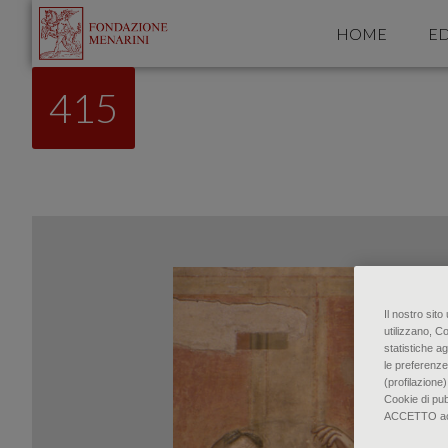
HOME
ED
415
Il nostro sit
utilizzano, C
statistiche ag
le preferenze
(profilazione)
Cookie di pu
ACCETTO accon