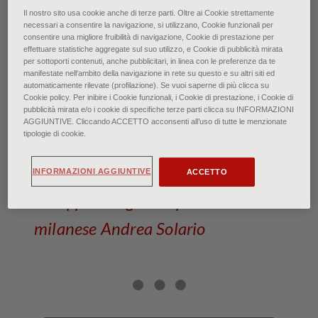
Il nostro sito usa cookie anche di terze parti. Oltre ai Cookie strettamente
Andrea Solario: Fuga in Egitto (particolare)
necessari a consentire la navigazione, si utilizzano, Cookie funzionali per
Milano, Museo Poldi Pezzoli - © Foto Scala, Firenze
consentire una migliore fruibilità di navigazione, Cookie di prestazione per
effettuare statistiche aggregate sul suo utilizzo, e Cookie di pubblicità mirata
per sottoporti contenuti, anche pubblicitari, in linea con le preferenze da te
Andrea Solario: La seduzione
manifestate nell‘ambito della navigazione in rete su questo e su altri siti ed
automaticamente rilevate (profilazione). Se vuoi saperne di più clicca su
del colore
Cookie policy. Per inibire i Cookie funzionali, i Cookie di prestazione, i Cookie di
pubblicità mirata e/o i cookie di specifiche terze parti clicca su INFORMAZIONI
AGGIUNTIVE. Cliccando ACCETTO acconsenti all’uso di tutte le menzionate
di Elena Aiazzi • Maggio 2025
tipologie di cookie.
Dalla lezione leonardesca si
INFORMAZIONI AGGIUNTIVE
ACCETTO
sviluppa l’originale personalità del
milanese Andrea Solario