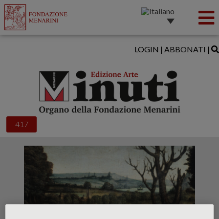
LOGIN
|
ABBONATI
|
417