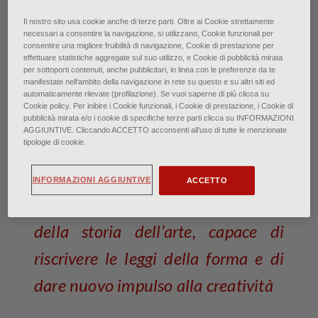
Gian Lorenzo Bernini: Beata Ludovica Albertoni -
Il nostro sito usa cookie anche di terze parti. Oltre ai Cookie strettamente
Roma, S. Francesco a Ripa
necessari a consentire la navigazione, si utilizzano, Cookie funzionali per
© Foto Scala, Firenze/Fondo Edifici di Culto -
consentire una migliore fruibilità di navigazione, Cookie di prestazione per
effettuare statistiche aggregate sul suo utilizzo, e Cookie di pubblicità mirata
Ministero dell'Interno
per sottoporti contenuti, anche pubblicitari, in linea con le preferenze da te
manifestate nell‘ambito della navigazione in rete su questo e su altri siti ed
automaticamente rilevate (profilazione). Se vuoi saperne di più clicca su
Il Barocco: Multiculturale,
Cookie policy. Per inibire i Cookie funzionali, i Cookie di prestazione, i Cookie di
multietnico, globalizzato
pubblicità mirata e/o i cookie di specifiche terze parti clicca su INFORMAZIONI
AGGIUNTIVE. Cliccando ACCETTO acconsenti all’uso di tutte le menzionate
tipologie di cookie.
di Francesca Bardi • Maggio 2025
INFORMAZIONI AGGIUNTIVE
ACCETTO
Uno dei movimenti più importanti
della storia dell’arte, capace di
riscrivere le leggi della forma e di
dare nuovo impulso alla creatività