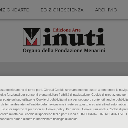
IZIONE ARTE
EDIZIONE SCIENZA
ARCHIVIO
o usa cookie anche di terze parti. Oltre ai Cookie strettamente necessari a consentire la naviga
ookie funzionali per consentire una migliore fruibilità di navigazione, Cookie di prestazione per 
gregate sul suo utilizzo, e Cookie di pubblicità mirata per sottoporti contenuti, anche pubblicita
 da te manifestate nell‘ambito della navigazione in rete su questo e su altri siti ed automaticam
. Se vuoi saperne di più clicca su Cookie policy. Per inibire i Cookie funzionali, i Cookie di pres
bblicità mirata e/o i cookie di specifiche terze parti clicca su INFORMAZIONI AGGIUNTIVE. 
senti all’uso di tutte le menzionate tipologie di cookie.