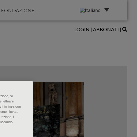
FONDAZIONE
LOGIN
|
ABBONATI
|
zione, si
effettuare
ri, in linea con
ente rilevate
tazione, i
Cliccando