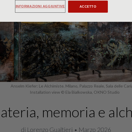
INFORMAZIONI AGGIUNTIVE
ACCETTO
Anselm Kiefer: Le Alchimiste. Milano, Palazzo Reale, Sala delle Cari
Installation view © Ela Bialkowska, OKNO Studio
teria, memoria e alch
di Lorenzo Gualtieri • Marzo 2026