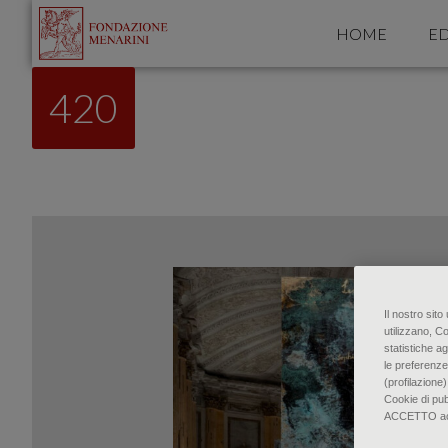
HOME
ED
420
Il nostro sit
utilizzano, C
statistiche ag
le preferenze
(profilazione)
Cookie di pu
ACCETTO accon