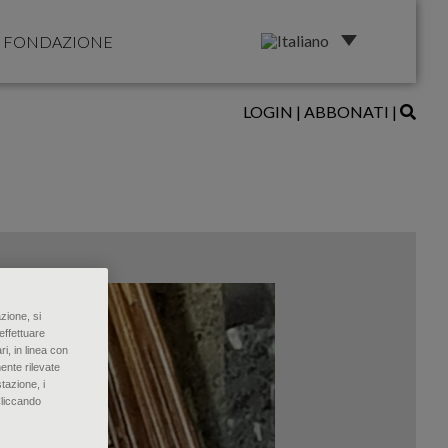
FONDAZIONE
LOGIN
|
ABBONATI
|
zione, si
effettuare
ri, in linea con
ente rilevate
tazione, i
Cliccando