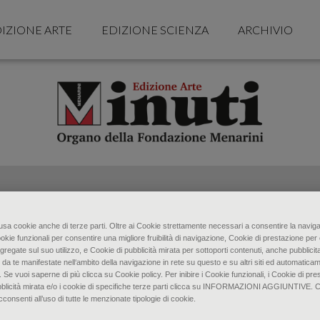
IZIONE ARTE
EDIZIONE SCIENZA
ARCHIVIO
o usa cookie anche di terze parti. Oltre ai Cookie strettamente necessari a consentire la naviga
ookie funzionali per consentire una migliore fruibilità di navigazione, Cookie di prestazione per 
gregate sul suo utilizzo, e Cookie di pubblicità mirata per sottoporti contenuti, anche pubblicita
 da te manifestate nell‘ambito della navigazione in rete su questo e su altri siti ed automaticam
. Se vuoi saperne di più clicca su Cookie policy. Per inibire i Cookie funzionali, i Cookie di pres
bblicità mirata e/o i cookie di specifiche terze parti clicca su INFORMAZIONI AGGIUNTIVE. 
senti all’uso di tutte le menzionate tipologie di cookie.