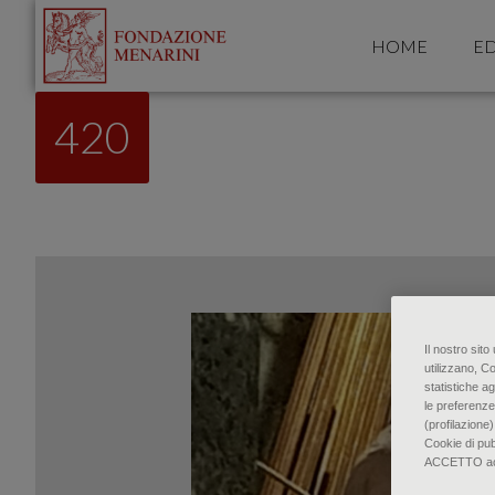
HOME
ED
420
Il nostro sit
utilizzano, C
statistiche ag
le preferenze
(profilazione)
Cookie di pu
ACCETTO accon