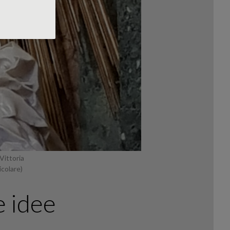
Vittoria
icolare)
e idee