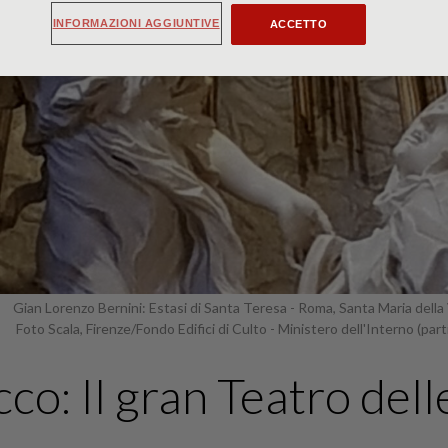
INFORMAZIONI AGGIUNTIVE
ACCETTO
Gian Lorenzo Bernini: Estasi di Santa Teresa - Roma, Santa Maria della 
Foto Scala, Firenze/Fondo Edifici di Culto - Ministero dell'Interno (part
co: Il gran Teatro dell