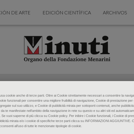
CIÓN DE ARTE
EDICIÓN CIENTÍFICA
ARCHIVOS
o usa cookie anche di terze parti. Oltre ai Cookie strettamente necessari a consentire la naviga
ookie funzionali per consentire una migliore fruibilità di navigazione, Cookie di prestazione per 
gregate sul suo utilizzo, e Cookie di pubblicità mirata per sottoporti contenuti, anche pubblicita
 da te manifestate nell‘ambito della navigazione in rete su questo e su altri siti ed automaticam
. Se vuoi saperne di più clicca su Cookie policy. Per inibire i Cookie funzionali, i Cookie di pres
bblicità mirata e/o i cookie di specifiche terze parti clicca su INFORMAZIONI AGGIUNTIVE. 
senti all’uso di tutte le menzionate tipologie di cookie.