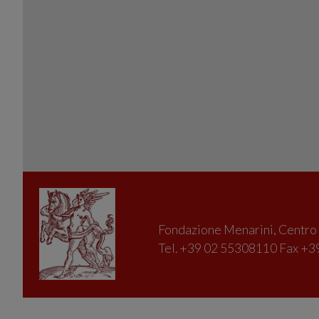
Fondazione Menarini, Centro D
Tel. +39 02 55308110 Fax +39