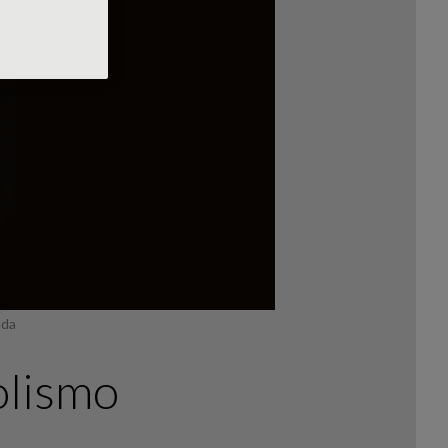
ada
olismo