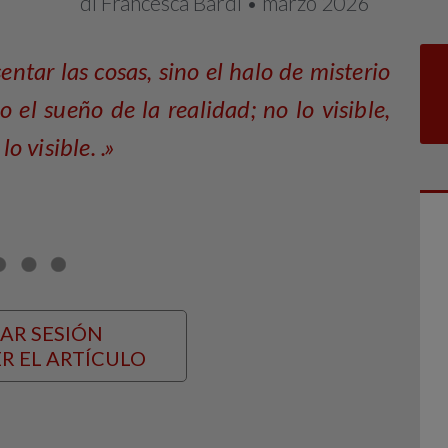
di Francesca Bardi • marzo 2026
ntar las cosas, sino el halo de misterio
o el sueño de la realidad; no lo visible,
lo visible. .»
IAR SESIÓN
R EL ARTÍCULO