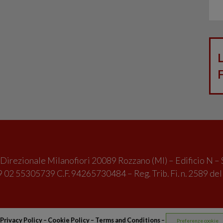
irezionale Milanofiori 20089 Rozzano (MI) – Edificio N – 
 02 55305739 C.F. 94265730484 – Reg. Trib. Fi. n. 2589 de
Privacy Policy
–
Cookie Policy –
Terms and Conditions
–
Preferenze cookie