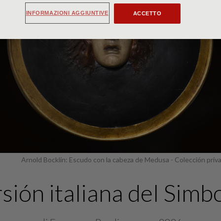
INFORMAZIONI AGGIUNTIVE
ACCETTO
Arnold Bocklin: Escudo con la cabeza de Medusa - Colección priv
rsión italiana del Simb