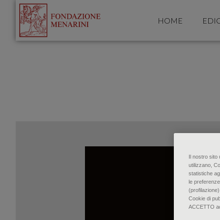
HOME
EDI
Il nostro sit
utilizzano, C
statistiche ag
le preferenze
(profilazione)
Cookie di pu
ACCETTO accon