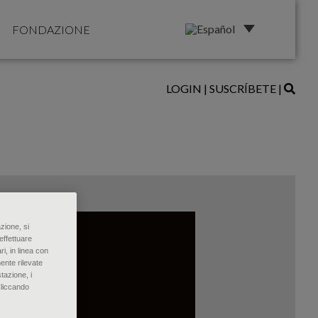
FONDAZIONE
LOGIN
|
SUSCRÍBETE
|
zione, si
effettuare
ri, in linea con
ente rilevate
tazione, i
Cliccando