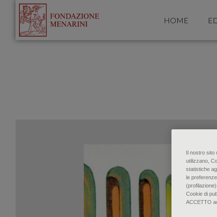
HOME
ED
Il nostro sit
utilizzano, C
statistiche ag
le preferenze
(profilazione)
Cookie di pu
ACCETTO accon