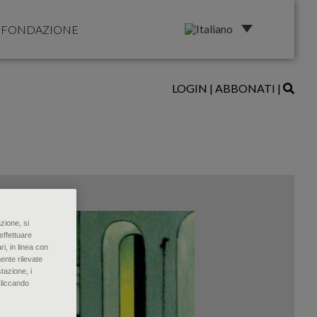
FONDAZIONE
LOGIN
|
ABBONATI
|
zione, si
effettuare
ri, in linea con
ente rilevate
tazione, i
Cliccando