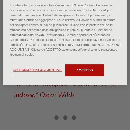
Il nostro sito usa cookie anche di terze parti. Oltre ai Cookie strettamente
Boisfremont de Boulanger: Ritratto della Contessa
necessari a consentire la navigazione, si utilizzano, Cookie funzionali per
Emilia Sommariva Seill̀ere
consentire una migliore fruibilità di navigazione, Cookie di prestazione per
Milano, Accademia di Belle Arti di Brera, in deposito
effettuare statistiche aggregate sul suo utilizzo, e Cookie di pubblicità mirata
Galleria d’Arte Modern (particolare)
per sottoporti contenuti, anche pubblicitari, in linea con le preferenze da te
manifestate nell‘ambito della navigazione in rete su questo e su altri siti ed
automaticamente rilevate (profilazione). Se vuoi saperne di più clicca su
Moda e Arte, rapporto
Cookie policy. Per inibire i Cookie funzionali, i Cookie di prestazione, i Cookie di
pubblicità mirata e/o i cookie di specifiche terze parti clicca su INFORMAZIONI
biunivoco
AGGIUNTIVE. Cliccando ACCETTO acconsenti all’uso di tutte le menzionate
tipologie di cookie.
di Francesca Bardi • Maggio 2023
INFORMAZIONI AGGIUNTIVE
ACCETTO
“O si è un’opera d’arte o la si
indossa” Oscar Wilde