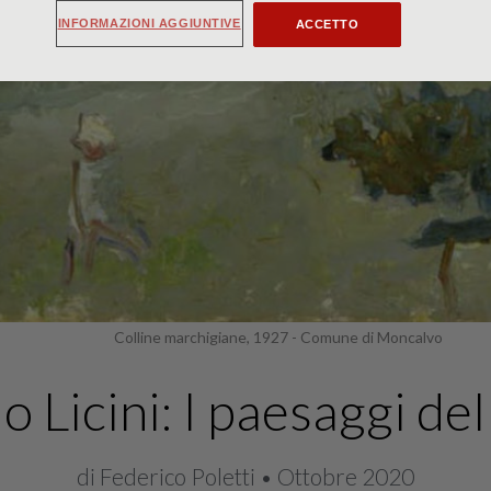
INFORMAZIONI AGGIUNTIVE
ACCETTO
Colline marchigiane, 1927 - Comune di Moncalvo
 Licini: I paesaggi de
di Federico Poletti • Ottobre 2020