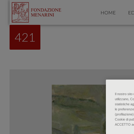
HOME
ED
421
Il nostro sit
utilizzano, C
statistiche ag
le preferenze
(profilazione)
Cookie di pu
ACCETTO accon