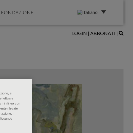
FONDAZIONE
LOGIN
|
ABBONATI
|
zione, si
effettuare
ri, in linea con
ente rilevate
tazione, i
Cliccando