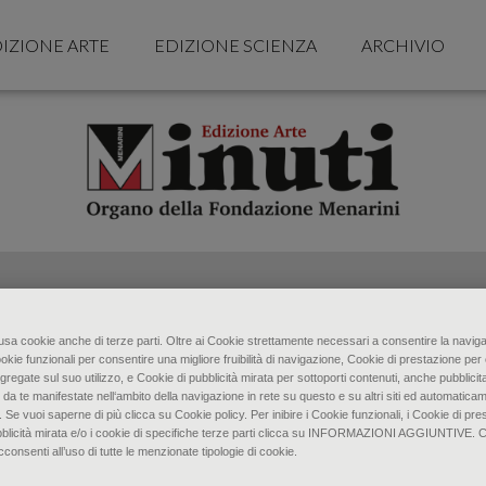
IZIONE ARTE
EDIZIONE SCIENZA
ARCHIVIO
o usa cookie anche di terze parti. Oltre ai Cookie strettamente necessari a consentire la naviga
ookie funzionali per consentire una migliore fruibilità di navigazione, Cookie di prestazione per 
gregate sul suo utilizzo, e Cookie di pubblicità mirata per sottoporti contenuti, anche pubblicita
 da te manifestate nell‘ambito della navigazione in rete su questo e su altri siti ed automaticam
. Se vuoi saperne di più clicca su Cookie policy. Per inibire i Cookie funzionali, i Cookie di pres
bblicità mirata e/o i cookie di specifiche terze parti clicca su INFORMAZIONI AGGIUNTIVE. 
senti all’uso di tutte le menzionate tipologie di cookie.