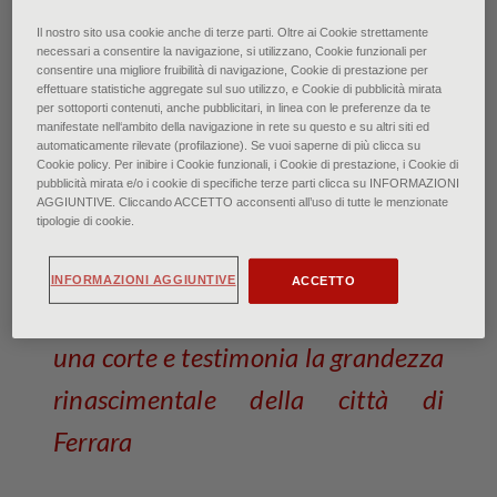
Ferrara - Palazzo Schifanoia, Salone dei Mesi (Marzo),
Il nostro sito usa cookie anche di terze parti. Oltre ai Cookie strettamente
Particolare
necessari a consentire la navigazione, si utilizzano, Cookie funzionali per
consentire una migliore fruibilità di navigazione, Cookie di prestazione per
effettuare statistiche aggregate sul suo utilizzo, e Cookie di pubblicità mirata
Palazzo Schifanoia: Il tesoro
per sottoporti contenuti, anche pubblicitari, in linea con le preferenze da te
manifestate nell‘ambito della navigazione in rete su questo e su altri siti ed
degli Estensi
automaticamente rilevate (profilazione). Se vuoi saperne di più clicca su
Cookie policy. Per inibire i Cookie funzionali, i Cookie di prestazione, i Cookie di
pubblicità mirata e/o i cookie di specifiche terze parti clicca su INFORMAZIONI
di Anna Martinelli • Ottobre 2020
AGGIUNTIVE. Cliccando ACCETTO acconsenti all’uso di tutte le menzionate
tipologie di cookie.
La riapertura della famosa dimora
INFORMAZIONI AGGIUNTIVE
ACCETTO
delle delizie che celebra i fasti di
una corte e testimonia la grandezza
rinascimentale della città di
Ferrara