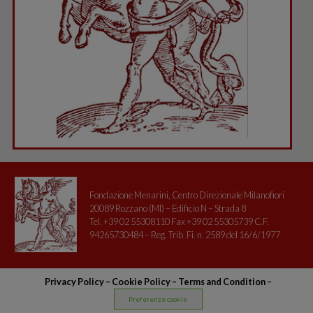
Fondazione Menarini, Centro Direzionale Milanofiori
20089 Rozzano (MI) – Edificio N – Strada 8
Tel. +39 02 55308110 Fax +39 02 55305739 C.F.
94265730484 – Reg. Trib. Fi. n. 2589 del 16/6/1977
Privacy Policy
–
Cookie Policy –
Terms and Condition
–
Preferenze cookie