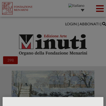
LOGIN
|
ABBONATI
|
398