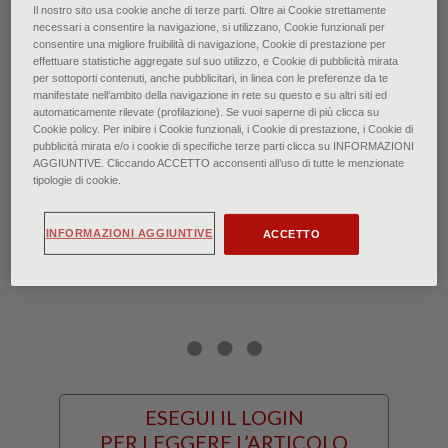
Il nostro sito usa cookie anche di terze parti. Oltre ai Cookie strettamente
Claude Monet: La gazza - Parigi, Musée d’Orsay
necessari a consentire la navigazione, si utilizzano, Cookie funzionali per
consentire una migliore fruibilità di navigazione, Cookie di prestazione per
effettuare statistiche aggregate sul suo utilizzo, e Cookie di pubblicità mirata
La neve: i colori dell’inverno
per sottoporti contenuti, anche pubblicitari, in linea con le preferenze da te
manifestate nell‘ambito della navigazione in rete su questo e su altri siti ed
automaticamente rilevate (profilazione). Se vuoi saperne di più clicca su
di Francesca Bardi • Gennaio 2021
Cookie policy. Per inibire i Cookie funzionali, i Cookie di prestazione, i Cookie di
pubblicità mirata e/o i cookie di specifiche terze parti clicca su INFORMAZIONI
AGGIUNTIVE. Cliccando ACCETTO acconsenti all’uso di tutte le menzionate
tipologie di cookie.
“Aveva quasi smesso di nevicare. La
sera era nitida come un disegno a
INFORMAZIONI AGGIUNTIVE
ACCETTO
carboncino.” – Boris Pasternak
ESEGUI IL LOGIN
PER LEGGERE L’ARTICOLO