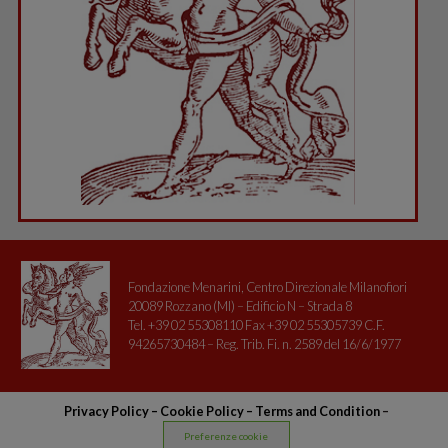
Fondazione Menarini, Centro Direzionale Milanofiori
20089 Rozzano (MI) – Edificio N – Strada 8
Tel. +39 02 55308110 Fax +39 02 55305739 C.F.
94265730484 – Reg. Trib. Fi. n. 2589 del 16/6/1977
Privacy Policy
–
Cookie Policy –
Terms and Condition
–
Preferenze cookie