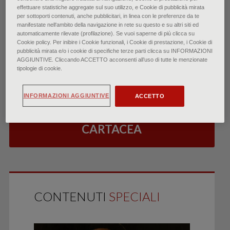
effettuare statistiche aggregate sul suo utilizzo, e Cookie di pubblicità mirata
per sottoporti contenuti, anche pubblicitari, in linea con le preferenze da te
manifestate nell‘ambito della navigazione in rete su questo e su altri siti ed
automaticamente rilevate (profilazione). Se vuoi saperne di più clicca su
Cookie policy. Per inibire i Cookie funzionali, i Cookie di prestazione, i Cookie di
pubblicità mirata e/o i cookie di specifiche terze parti clicca su INFORMAZIONI
ESEGUI IL LOGIN
AGGIUNTIVE. Cliccando ACCETTO acconsenti all’uso di tutte le menzionate
PER LEGGERE L’ARTICOLO
tipologie di cookie.
INFORMAZIONI AGGIUNTIVE
ACCETTO
ABBONATI GRATIS ALLA RIVISTA
CARTACEA
CONTENUTI
SPECIALI