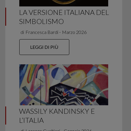
LA VERSIONE ITALIANA DEL
SIMBOLISMO
di
Francesca Bardi
∙
Marzo 2026
LEGGI DI PIÙ
WASSILY KANDINSKY E
L’ITALIA
di
Lorenzo Gualtieri
∙
Gennaio 2026