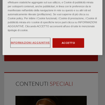
effettuare statistiche aggregate sul suo utilizzo, e Cookie di pubblicità mirata
per sottoporti contenuti, anche pubblicitari, in linea con le preferenze da te
manifestate nell‘ambito della navigazione in rete su questo e su altri siti ed
automaticamente rilevate (profilazione). Se vuoi saperne di più clicca su
ESEGUI IL LOGIN
Cookie policy. Per inibire i Cookie funzionali, i Cookie di prestazione, i Cookie di
pubblicità mirata e/o i cookie di specifiche terze parti clicca su INFORMAZIONI
PER LEGGERE L’ARTICOLO
AGGIUNTIVE. Cliccando ACCETTO acconsenti all’uso di tutte le menzionate
tipologie di cookie.
INFORMAZIONI AGGIUNTIVE
ACCETTO
ABBONATI GRATIS ALLA RIVISTA
CARTACEA
CONTENUTI
SPECIALI