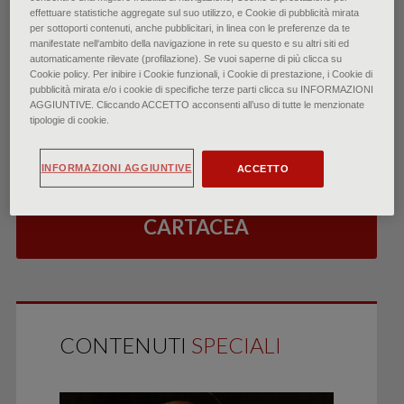
effettuare statistiche aggregate sul suo utilizzo, e Cookie di pubblicità mirata
per sottoporti contenuti, anche pubblicitari, in linea con le preferenze da te
manifestate nell‘ambito della navigazione in rete su questo e su altri siti ed
automaticamente rilevate (profilazione). Se vuoi saperne di più clicca su
Cookie policy. Per inibire i Cookie funzionali, i Cookie di prestazione, i Cookie di
pubblicità mirata e/o i cookie di specifiche terze parti clicca su INFORMAZIONI
ESEGUI IL LOGIN
AGGIUNTIVE. Cliccando ACCETTO acconsenti all’uso di tutte le menzionate
PER LEGGERE L’ARTICOLO
tipologie di cookie.
INFORMAZIONI AGGIUNTIVE
ACCETTO
ABBONATI GRATIS ALLA RIVISTA
CARTACEA
CONTENUTI
SPECIALI