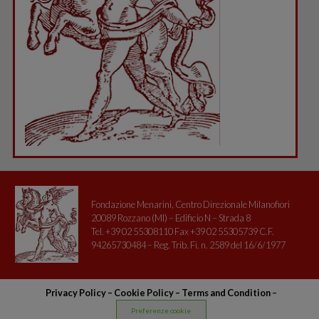
Fondazione Menarini, Centro Direzionale Milanofiori
20089 Rozzano (MI) – Edificio N – Strada 8
Tel. +39 02 55308110 Fax +39 02 55305739 C.F.
94265730484 – Reg. Trib. Fi. n. 2589 del 16/6/1977
Privacy Policy
–
Cookie Policy –
Terms and Condition
–
Preferenze cookie