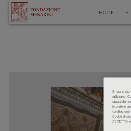
HOME
ED
Il nostro sit
utilizzano, C
statistiche ag
le preferenze
(profilazione)
Cookie di pu
ACCETTO accon