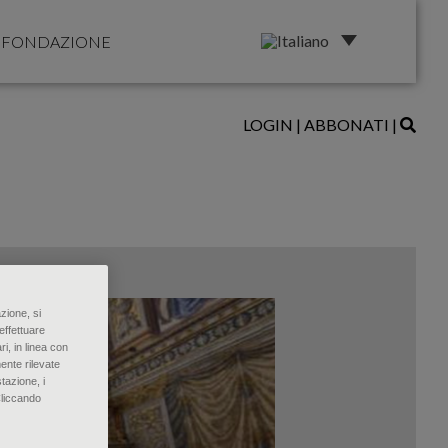
FONDAZIONE
LOGIN
|
ABBONATI
|
zione, si
effettuare
ri, in linea con
ente rilevate
tazione, i
Cliccando