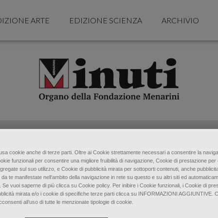
IZIONE ARTE
EDIZIONE SCIENZA
ARCHIVIO
o usa cookie anche di terze parti. Oltre ai Cookie strettamente necessari a consentire la naviga
ookie funzionali per consentire una migliore fruibilità di navigazione, Cookie di prestazione per 
gregate sul suo utilizzo, e Cookie di pubblicità mirata per sottoporti contenuti, anche pubblicita
 da te manifestate nell‘ambito della navigazione in rete su questo e su altri siti ed automaticam
. Se vuoi saperne di più clicca su Cookie policy. Per inibire i Cookie funzionali, i Cookie di pres
bblicità mirata e/o i cookie di specifiche terze parti clicca su INFORMAZIONI AGGIUNTIVE. 
senti all’uso di tutte le menzionate tipologie di cookie.