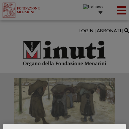
LOGIN
|
ABBONATI
|
Donne nella neve che trasportano sacchi di carbone