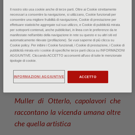
© Kröller-Müller Museum, Otterlo, The Netherlands
Il nostro sito usa cookie anche di terze parti. Oltre ai Cookie strettamente
necessari a consentire la navigazione, si utilizzano, Cookie funzionali per
Van Gogh: inquieto e
consentire una migliore fruibilità di navigazione, Cookie di prestazione per
effettuare statistiche aggregate sul suo utilizzo, e Cookie di pubblicità mirata
drammatico
per sottoporti contenuti, anche pubblicitari, in linea con le preferenze da te
manifestate nell‘ambito della navigazione in rete su questo e su altri siti ed
automaticamente rilevate (profilazione). Se vuoi saperne di più clicca su
Cookie policy. Per inibire i Cookie funzionali, i Cookie di prestazione, i Cookie di
di Francesca Bardi • Gennaio 2023
pubblicità mirata e/o i cookie di specifiche terze parti clicca su INFORMAZIONI
AGGIUNTIVE. Cliccando ACCETTO acconsenti all’uso di tutte le menzionate
tipologie di cookie.
L’opera e la vita del maestro
olandese ripercorsa attraverso i
INFORMAZIONI AGGIUNTIVE
ACCETTO
lavori conservati dal Museo Kröller-
Muller di Otterlo, capolavori che
raccontano la vicenda umana oltre
che quella artistica