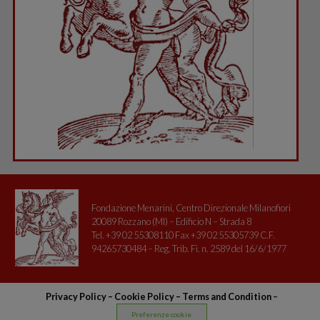
Fondazione Menarini, Centro Direzionale Milanofiori
20089 Rozzano (MI) – Edificio N – Strada 8
Tel. +39 02 55308110 Fax +39 02 55305739 C.F.
94265730484 – Reg. Trib. Fi. n. 2589 del 16/6/1977
Privacy Policy
–
Cookie Policy –
Terms and Condition
–
Preferenze cookie